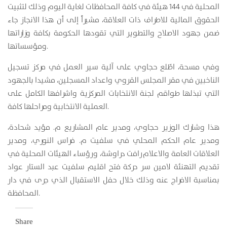
المحلية في 144 هيئة في كافة المحافظات لغاية اليوم وذلك لتثبيت
الحقوق المالية للاطراف ذات العلاقة، مشيراً إلى أن هذا الانجاز جاء
ضمن جهود الاصلاح والتطوير التي تقودها الحكومة بكافة وزاراتها
ومؤسساتها.
وفي مسحة، اطّلع حجاوي على آلية سير العمل في مركز تسجيل
الناخبين في مقر المجلس القروي واعداد المسجلين، مشيدا بالجهود
التي تبذلها طواقم لجنة الانتخابات المركزية واشرافها الكامل على
العملية الانتخابية ومراحلها كافة.
هذا وشارك الوزير حجاوي، ومدير عام المشاريع م. مؤيد شحادة،
ومدير عام الحكم المحلي في سلفيت م. فراس النوري، ومدير
العلاقات العامة والاعلام رافت دراوشة، ورؤساء الهيئات المحلية في
تقديم التهنئة لامين سر حركة فتح اقليم سلفيت عبد الستار عواد
بمناسبة الافراج عنه وذلك خلال حفل الاستقبال الذي جرى في دار
المحافظة.
Share