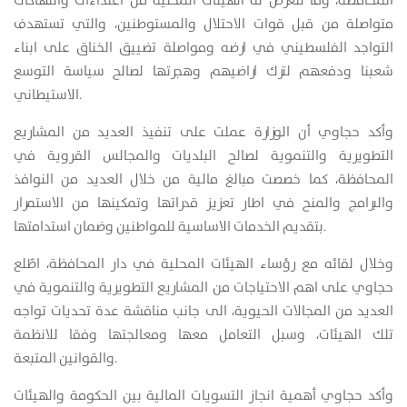
المحافظة، وما تتعرض له الهيئات المحلية من اعتداءات وانتهاكات
متواصلة من قبل قوات الاحتلال والمستوطنين، والتي تستهدف
التواجد الفلسطيني في ارضه ومواصلة تضييق الخناق على ابناء
شعبنا ودفعهم لترك اراضيهم وهجرتها لصالح سياسة التوسع
الاستيطاني.
وأكد حجاوي أن الوزارة عملت على تنفيذ العديد من المشاريع
التطويرية والتنموية لصالح البلديات والمجالس القروية في
المحافظة، كما خصصت مبالغ مالية من خلال العديد من النوافذ
والبرامج والمنح في اطار تعزيز قدراتها وتمكينها من الاستمرار
بتقديم الخدمات الاساسية للمواطنين وضمان استدامتها.
وخلال لقائه مع رؤساء الهيئات المحلية في دار المحافظة، اطّلع
حجاوي على اهم الاحتياجات من المشاريع التطويرية والتنموية في
العديد من المجالات الحيوية، الى جانب مناقشة عدة تحديات تواجه
تلك الهيئات، وسبل التعامل معها ومعالجتها وفقا للانظمة
والقوانين المتبعة.
وأكد حجاوي أهمية انجاز التسويات المالية بين الحكومة والهيئات