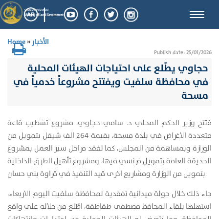
Toggle
naviga
الأخبار
»
Home
Publish date: 25/01/2026
حجاوي يطّلع على احتياجات الهيئات المحلية
في محافظة سلفيت ويفتتح مشروعاً خدمياً في
مسحة
فتتح وزير الحكم المحلي د. سامي حجاوي، مشروع تشطيب قاعة
متعددة الاغراض في بلدة مسحة، بقيمة 264 الف شيقل بتمويل من
الوزارة وبمساهمة من المجلس، كما تفقد مراحل سير العمل بمشروع
الحديقة العامة بتمويل فرنسي فيها، ومشروع تأهيل الطرق الداخلية
بتمويل من الوزارة ومشاريع اخرى قيد التنفيذ في قراوة بني حسان.
جاء ذلك خلال جولة ميدانية تفقدية لمحافظة سلفيت اليوم الاربعاء،
استهلها بلقاء المحافظ مصطفى طقاطقة، اطّلع من خلاله على واقع