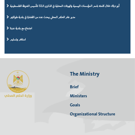
أبو دياك خلال كلمته باسم المؤسسات الرسمية والهيئات المحلية في الذكرى الـ32 لتأسيس الشرطة الفلسطينية
مدير عام الحكم المحلي يبحث عدد من القضايا في بلدية طولكرم
اجتماع مع بلدية عنبتا
استلام وتسليم
استلام وتسليم
استلام وتسليم
مراسم استلام وتسليم
The Ministry
مراسم استلام وتسليم
Brief
مراسم استلام وتسليم
Ministers
Goals
مراسم استلام وتسليم
Organizational Structure
أبو دياك يزور بلدية زيتا يرافقه وفد من مديرية الحكم المحلي
ابو دياك يزور بلدية عتيل لتهنئة المجلس البلدي الجديد ومتابعة سير العمل في البلدية.