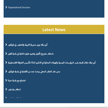
Organizational Structure
Latest News
أبو دياك يزور مديرية التربية والتعليم في طولكرم
استلام مشروع تأهيل وتعبيد طرق داخلية في بلدية قفين،
أبو دياك خلال كلمته باسم المؤسسات الرسمية والهيئات المحلية في الذكرى الـ32 لتأسيس الشرطة الفلسطينية
مدير عام الحكم المحلي يبحث عدد من القضايا في بلدية طولكرم
اجتماع مع بلدية عنبتا
استلام وتسليم
استلام وتسليم
استلام وتسليم