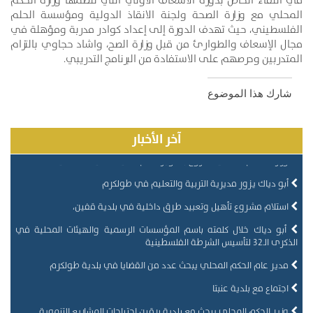
في اللقاء الخاص بدورة الاسعاف الاولي التي تنظمها وزارة الحكم
المحلي مع وزارة الصحة ولجنة الانقاذ الدولية ومؤسسة الحلم
الفلسطيني، حيث تهدف الدورة إلى إعداد كوادر مدربة ومؤهلة في
مجال الإسعاف والطوارئ من قبل وزارة الصح، واشاد حجاوي بالتزام
المتدربين وحرصهم على الاستفادة من البرنامج التدريبي.
شارك هذا الموضوع
وزارة الحكم المحلي تطلق البرنامج التدريبي لمجالس الهيئات المحلية
المنتخبة
آخر الأخبار
وزارة الحكم المحلي تشروع بتطوير نظام تصنيف الهيئات المحلية
أبو دياك يزور مديرية التربية والتعليم في طولكرم
استلام مشروع تأهيل وتعبيد طرق داخلية في بلدية قفين،
أبو دياك خلال كلمته باسم المؤسسات الرسمية والهيئات المحلية في
الذكرى الـ32 لتأسيس الشرطة الفلسطينية
مدير عام الحكم المحلي يبحث عدد من القضايا في بلدية طولكرم
اجتماع مع بلدية عنبتا
وزير الحكم المحلي يبحث مع بلدية برقين احتياجات المشاريع التنموية