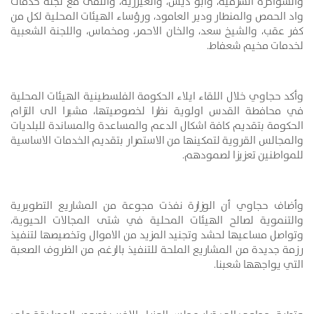
والسواحرة الشرقية، وابو ديس، والعيزرية، والتقى مع لجنة خدمات
واد الحمص والمنطار ودير العامود، ورؤساء الهيئات المحلية لكل من
كفر عقب، والشيخ سعد، والخان الاحمر، ومخماس، واللجنة الشعبية
لخدمات مخيم شعفاط.
وأكد حجاوي خلال اللقاء ايلاء الحكومة الفلسطينية الهيئات المحلية
في محافطة القدس اولوية نظرا لخصوصيتها، مشيرا الى التزام
الحكومة بتقديم كافة اشكال الدعم والمساعدة والمساندة للبلديات
والمجالس القروية لتمكينها من الاستمرار بتقديم الخدمات الاساسية
للمواطنين تعزيزا لصمودهم.
وأضاف حجاوي أن الوزارة نفذت مجوعة من المشاريع التطويرية
والتنموية لصالح الهيئات المحلية في شتى المجالات الحيوية،
وتواصل مساعيها لحشد وتجنيد المزيد من الاموال وتخصيصها لتنفيذ
رزمة جديدة من المشاريع الملحة للتنفيذ بالرغم من الظروف الصعبة
التي يواجهها شعبنا.