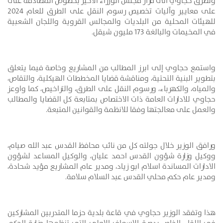
وتطرق حجاوي الى قرار مجلس الوزراء الاخير بخصوص المصادقة على
على معايير وآليات تخصيص رسوم النقل على الطرق للعام 2024
للهيئات المحلية من البلديات والمجالس القروية واللجان الشعبية
في المخيمات والبالغة 173 مليون شيقل.
واستمع حجاوي إلى ابرز المطالب من المشاريع وخاصة فيما يتعلق
بتطوير البنية التحتية، ومناقشة قضايا المخططات الهيكلية، والتقاص،
والمياه، والكهرباء، ورسوم النقل على الطرق، والتراخيص، كما واوعز
حجاوي للادارات العامة ذات الاختصاص بمتابعة كل القضايا والمطالب
والعمل على معالجتها وفقا للانظمة والقوانين المتبعة.
ورافق الوزير خلال جولته كل من نائب محافظ القدس عبد الله صيام،
ووكيل وزارة شؤون القدس احمد عليان، والوكيل المساعد لشؤون
الادارات المساندة اسلام ابو زياد، ومدير عام المشاريع مؤيد شحادة،
ومدير عام حكم محلي القدس عبد السلام سلامة.
هذا وتفقد الوزير حجاوي في قاعة بلدية حزما المتدربين المشاركين