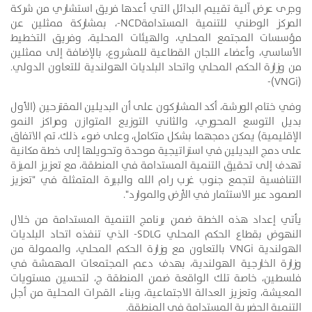
وجرى عرض آلية تقييم البدائل التي أعدها فريق استشاري من شركة
المركز الوطني للتنمية المستدامةNCD-، بمشاركة ممثلين عن
مؤسسات المجتمع المحلي، والهيئات المحلية، وفريق التخطيط
الأساسي، وأعضاء اللجان القطاعية للمشروع، بالإضافة إلى ممثلين
من وزارة الحكم المحلي واتحاد البلديات الهولندية للتعاون الدولي.
(VNGi)-
وفي ختام الورشة، أكد المشاركون على أن البديلين المقترحين (الأول
بديل التوسع المحوري، والثاني التوزيع المتوازن ومراكز النمو
الإقليمية) يمكن دمجهما بشكل متكامل، وعلى ضوء ذلك، تم الاتفاق
على دمج البديلين في استراتيجية موحدة وتحويلها إلى خطة مكانية
تهدف إلى تحقيق التنمية المستدامة في المنطقة، مع تعزيز الميزة
التنافسية لتجمع جنوب غرب رام الله والبيرة المتمثلة في "تعزيز
الصمود عبر الاستثمار في الأرض والموارد".
يأتي إعداد هذه الخطة ضمن برنامج التنمية المستدامة من خلال
النهوض بقطاع الحكم المحلي SDLG- الذي تنفذه اتحاد البلديات
الهولندية VNGi بالتعاون مع وزارة الحكم المحلي، والممولة من
وزارة الخارجية الهولندية، بهدف دعم المجتمعات المهمشة في
فلسطين، خاصة تلك الواقعة ضمن المنطقة ج، لتحسين مستويات
المعيشة، وتعزيز العدالة الاجتماعية، وبناء القدرات المحلية من أجل
التنمية الحضرية المستدامة في المنطقة.