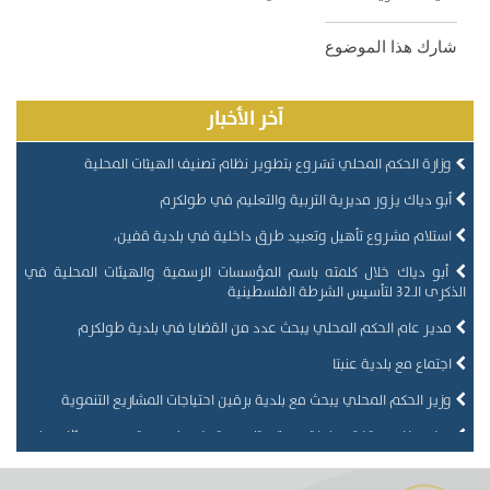
شارك هذا الموضوع
وزارة الحكم المحلي تطلق البرنامج التدريبي لمجالس الهيئات المحلية
آخر الأخبار
المنتخبة
وزارة الحكم المحلي تشروع بتطوير نظام تصنيف الهيئات المحلية
أبو دياك يزور مديرية التربية والتعليم في طولكرم
استلام مشروع تأهيل وتعبيد طرق داخلية في بلدية قفين،
أبو دياك خلال كلمته باسم المؤسسات الرسمية والهيئات المحلية في
الذكرى الـ32 لتأسيس الشرطة الفلسطينية
مدير عام الحكم المحلي يبحث عدد من القضايا في بلدية طولكرم
اجتماع مع بلدية عنبتا
وزير الحكم المحلي يبحث مع بلدية برقين احتياجات المشاريع التنموية
وفد وزاري يتفقد بلدات صرة وتل وبيت فوريك وبيت دجن ويطّلع على
احتياجاتها
وزارة الحكم المحلي تُطلق البرنامج التدريبي لمجالس الهيئات المحلية