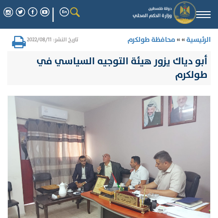
Togg
navi
الرئيسية
» »
محافظة طولكرم
تاريخ النشر: 2022/08/11
أبو دياك يزور هيئة التوجيه السياسي في
طولكرم